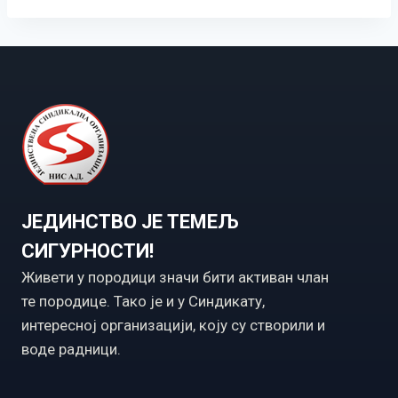
ЈЕДИНСТВО ЈЕ ТЕМЕЉ
СИГУРНОСТИ!
Живети у породици значи бити активан члан
те породице. Тако је и у Синдикату,
интересној организацији, коју су створили и
воде радници.