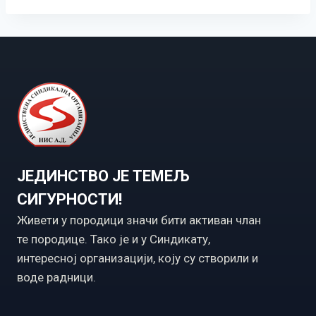
ЈЕДИНСТВО ЈЕ ТЕМЕЉ
СИГУРНОСТИ!
Живети у породици значи бити активан члан
те породице. Тако је и у Синдикату,
интересној организацији, коју су створили и
воде радници.