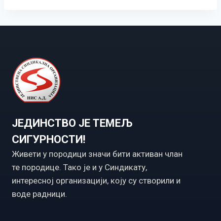
ЈЕДИНСТВО ЈЕ ТЕМЕЉ
СИГУРНОСТИ!
Живети у породици значи бити активан члан
те породице. Тако је и у Синдикату,
интересној организацији, коју су створили и
воде радници.