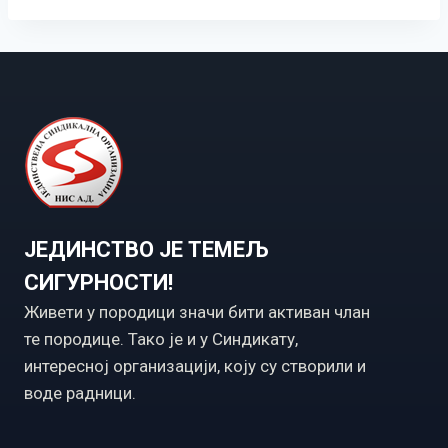
ЈЕДИНСТВО ЈЕ ТЕМЕЉ
СИГУРНОСТИ!
Живети у породици значи бити активан члан
те породице. Тако је и у Синдикату,
интересној организацији, коју су створили и
воде радници.