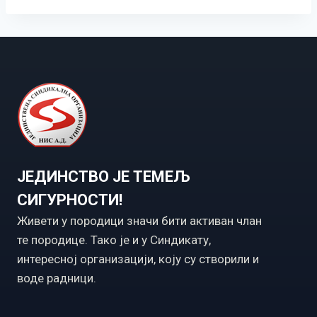
ЈЕДИНСТВО ЈЕ ТЕМЕЉ
СИГУРНОСТИ!
Живети у породици значи бити активан члан
те породице. Тако је и у Синдикату,
интересној организацији, коју су створили и
воде радници.