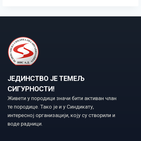
ЈЕДИНСТВО ЈЕ ТЕМЕЉ
СИГУРНОСТИ!
Живети у породици значи бити активан члан
те породице. Тако је и у Синдикату,
интересној организацији, коју су створили и
воде радници.