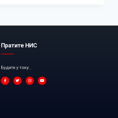
Пратите НИС
Будите у току…