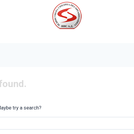
Почетна
Вести
Галерија
О нама
Контакт
 found.
Maybe try a search?