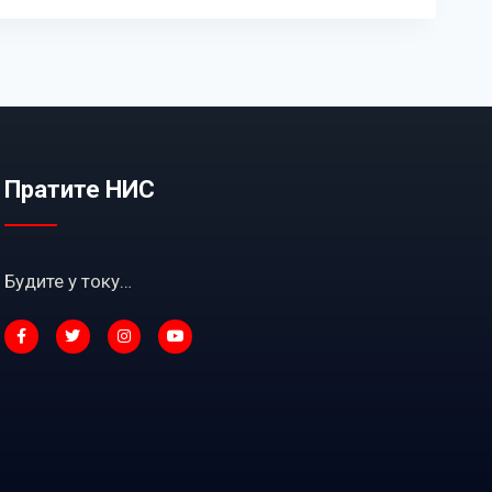
Пратите НИС
Будите у току…