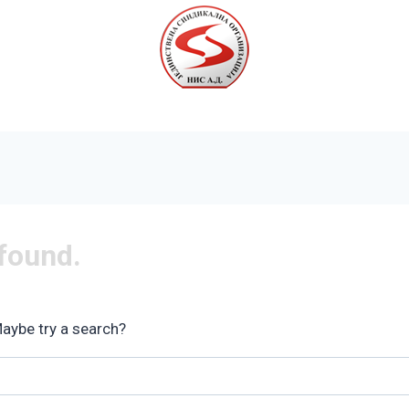
Почетна
Вести
Галерија
О нама
Контакт
 found.
Maybe try a search?