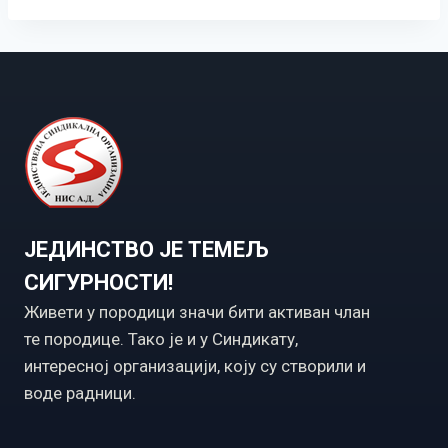
ЈЕДИНСТВО ЈЕ ТЕМЕЉ
СИГУРНОСТИ!
Живети у породици значи бити активан члан
те породице. Тако је и у Синдикату,
интересној организацији, коју су створили и
воде радници.