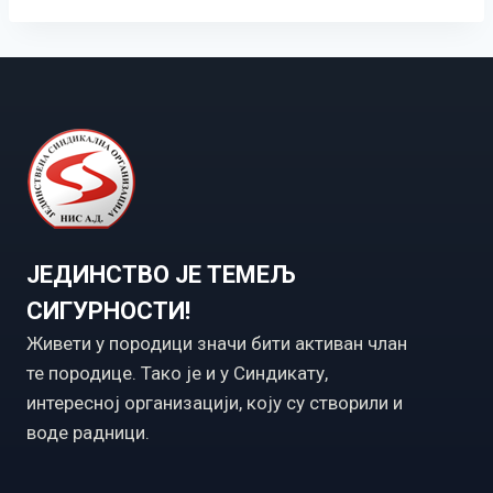
ЈЕДИНСТВО ЈЕ ТЕМЕЉ
СИГУРНОСТИ!
Живети у породици значи бити активан члан
те породице. Тако је и у Синдикату,
интересној организацији, коју су створили и
воде радници.