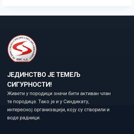
ЈЕДИНСТВО ЈЕ ТЕМЕЉ
СИГУРНОСТИ!
Живети у породици значи бити активан члан
те породице. Тако је и у Синдикату,
интересној организацији, коју су створили и
воде радници.