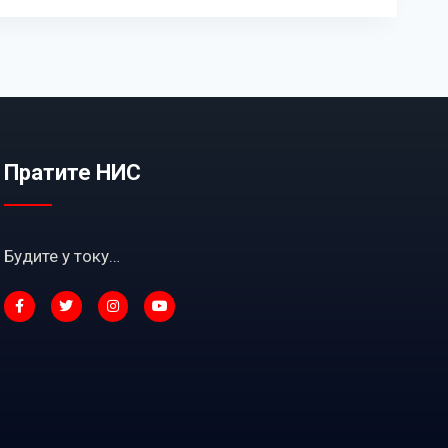
Пратите НИС
Будите у току…