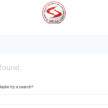
Почетна
Вести
Галерија
О нама
Контакт
 found.
Maybe try a search?