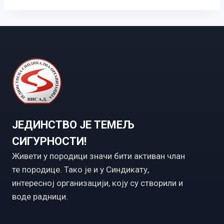
ЈЕДИНСТВО ЈЕ ТЕМЕЉ
СИГУРНОСТИ!
Живети у породици значи бити активан члан
те породице. Тако је и у Синдикату,
интересној организацији, коју су створили и
воде радници.